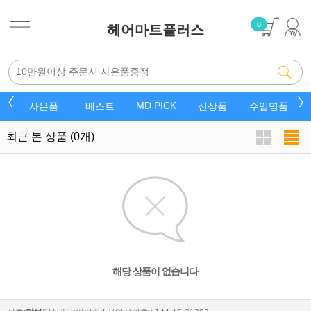
0
헤어마트플러스
MD PICK
드
사은품
베스트
신상품
수입명품
최근 본 상품
(0개)
해당 상품이 없습니다