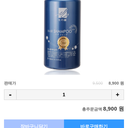
판매가
9,500
8,900 원
-
+
8,900 원
총주문금액
장바구니담기
바로구매하기