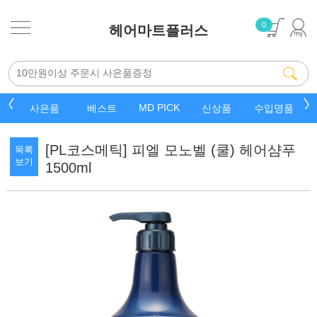
0
헤어마트플러스
MD PICK
드
사은품
베스트
신상품
수입명품
[PL코스메틱] 피엘 모노벨 (쿨) 헤어샴푸
목록
보기
1500ml