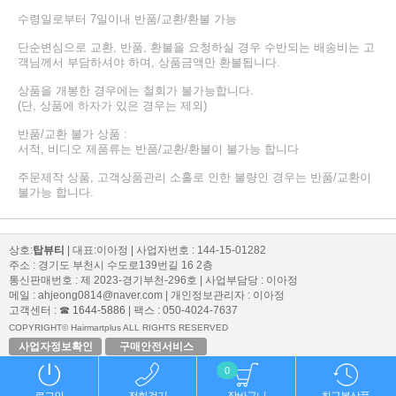
수령일로부터 7일이내 반품/교환/환불 가능
단순변심으로 교환, 반품, 환불을 요청하실 경우 수반되는 배송비는 고
객님께서 부담하셔야 하며, 상품금액만 환불됩니다.
상품을 개봉한 경우에는 철회가 불가능합니다.
(단, 상품에 하자가 있은 경우는 제외)
반품/교환 불가 상품 :
서적, 비디오 제품류는 반품/교환/환불이 불가능 합니다
주문제작 상품, 고객상품관리 소홀로 인한 불량인 경우는 반품/교환이
불가능 합니다.
상호:
탑뷰티
| 대표:이아정 | 사업자번호 : 144-15-01282
주소 : 경기도 부천시 수도로139번길 16 2층
통신판매번호 : 제 2023-경기부천-296호 | 사업부담당 : 이아정
메일 : ahjeong0814@naver.com | 개인정보관리자 : 이아정
고객센터 :
☎ 1644-5886
| 팩스 : 050-4024-7637
COPYRIGHT© Hairmartplus ALL RIGHTS RESERVED
사업자정보확인
구매안전서비스
0