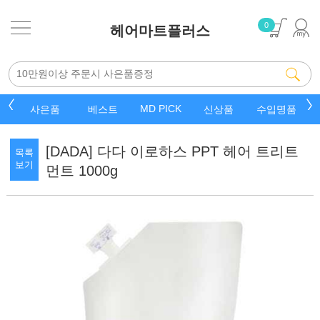
0
헤어마트플러스
MD PICK
품
베스트
신상품
수입명품
잡화핫템
[DADA] 다다 이로하스 PPT 헤어 트리트
목록
보기
먼트 1000g