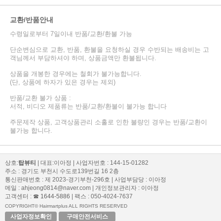
교환/반품안내
수령일로부터 7일이내 반품/교환/환불 가능
단순변심으로 교환, 반품, 환불을 요청하실 경우 수반되는 배송비는 고
객님께서 부담하셔야 하며, 상품금액만 환불됩니다.
상품을 개봉한 경우에는 철회가 불가능합니다.
(단, 상품에 하자가 있은 경우는 제외)
반품/교환 불가 상품 :
서적, 비디오 제품류는 반품/교환/환불이 불가능 합니다
주문제작 상품, 고객상품관리 소홀로 인한 불량인 경우는 반품/교환이
불가능 합니다.
상호:
탑뷰티
| 대표:이아정 | 사업자번호 : 144-15-01282
주소 : 경기도 부천시 수도로139번길 16 2층
통신판매번호 : 제 2023-경기부천-296호 | 사업부담당 : 이아정
메일 : ahjeong0814@naver.com | 개인정보관리자 : 이아정
고객센터 :
☎ 1644-5886
| 팩스 : 050-4024-7637
COPYRIGHT© Hairmartplus ALL RIGHTS RESERVED
사업자정보확인
구매안전서비스