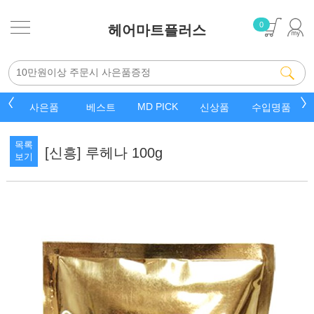
0
헤어마트플러스
MD PICK
드
사은품
베스트
신상품
수입명품
목록
[신흥] 루헤나 100g
보기