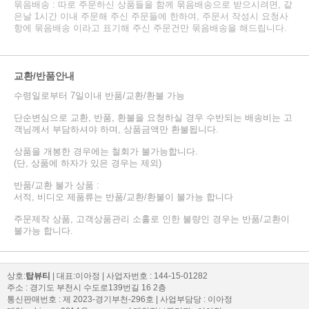
묶음배송 : 따로 주문하신 상품들을 함께 묶음배송으로 받으시려면, 같
은날 1시간 이내 주문해 주신 주문들에 한하여, 주문서 작성시 요청사
항에 묶음배송 이라고 표기해 주신 주문건만 묶음배송을 해드립니다.
교환/반품안내
수령일로부터 7일이내 반품/교환/환불 가능
단순변심으로 교환, 반품, 환불을 요청하실 경우 수반되는 배송비는 고
객님께서 부담하셔야 하며, 상품금액만 환불됩니다.
상품을 개봉한 경우에는 철회가 불가능합니다.
(단, 상품에 하자가 있은 경우는 제외)
반품/교환 불가 상품 :
서적, 비디오 제품류는 반품/교환/환불이 불가능 합니다
주문제작 상품, 고객상품관리 소홀로 인한 불량인 경우는 반품/교환이
불가능 합니다.
상호:
탑뷰티
| 대표:이아정 | 사업자번호 : 144-15-01282
주소 : 경기도 부천시 수도로139번길 16 2층
통신판매번호 : 제 2023-경기부천-296호 | 사업부담당 : 이아정